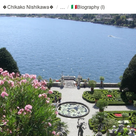
/
/
🍀Chikako Nishikawa🍀
Biography (I)
🇮🇹